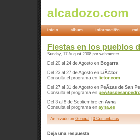
alcadozo.com
inicio
album
informaciã³n
rad
Fiestas en los pueblos 
Sunday, 17 August 2008 por webmaster
Del 20 al 24 de Agosto en
Bogarra
Del 23 al 27 de Agosto en
LiÃ©tor
Consulta el programa en
lietor.com
Del 27 al 31 de Agosto en
PeÃ±as de San P
Consulta el programa en
peÃ±asdesanpedro
Del 3 al 8 de Septiembre en
Ayna
Consulta el programa en
ayna.es
Archivado en
General
|
0 Comentarios
Deja una respuesta