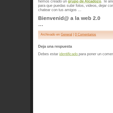
hemos creado un
grupo de Alcadozo
. Te an
para que puedas subir fotos, videos, dejar co
chatear con tus amigos …
Bienvenid@ a la web 2.0
…
Archivado en
General
|
0 Comentarios
Deja una respuesta
Debes estar
identificado
para poner un comen