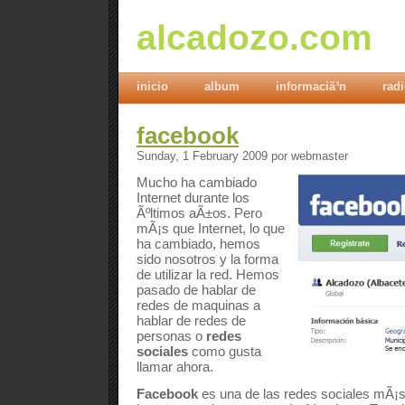
alcadozo.com
inicio
album
informaciã³n
rad
facebook
Sunday, 1 February 2009 por webmaster
Mucho ha cambiado
Internet durante los
Ãºltimos aÃ±os. Pero
mÃ¡s que Internet, lo que
ha cambiado, hemos
sido nosotros y la forma
de utilizar la red. Hemos
pasado de hablar de
redes de maquinas a
hablar de redes de
personas o
redes
sociales
como gusta
llamar ahora.
Facebook
es una de las redes sociales mÃ