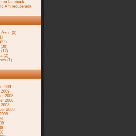
o en facebook
diciÃ³n recuperada
s
ceÃ±os
(3)
1)
(22)
(38)
(17)
ia
(2)
ones
(1)
y 2009
 2009
er 2008
er 2008
 2008
ber 2008
2008
08
08
08
08