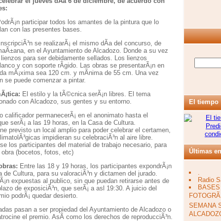
 celebrar el jueves dÃ­a 6 de diciembre, de acuerdo con
es:
odrÃ¡n participar todos los amantes de la pintura que lo
an con las presentes bases.
nscripciÃ³n se realizarÃ¡ el mismo dÃ­a del concurso, de
 maÃ±ana, en el Ayuntamiento de Alcadozo. Donde a su vez
 lienzos para ser debidamente sellados. Los lienzos
lanco y con soporte rÃ­gido. Las obras se presentarÃ¡n en
ida mÃ¡xima sea 120 cm. y mÃ­nima de 55 cm. Una vez
³n se puede comenzar a pintar.
Ã¡tica:
El estilo y la tÃ©cnica serÃ¡n libres. El tema
ionado con Alcadozo, sus gentes y su entorno.
El tiempo
o calificador permanecerÃ¡ en el anonimato hasta el
que serÃ¡ a las 19 horas, en la Casa de Cultura.
ene previsto un local amplio para poder celebrar el certamen,
limatolÃ³gicas impidieran su celebraciÃ³n al aire libre.
e los participantes del material de trabajo necesario, para
Últimas en
a obra (bocetos, fotos, etc)
obras:
Entre las 18 y 19 horas, los participantes expondrÃ¡n
.
a de Cultura, para su valoraciÃ³n y dictamen del jurado.
Radio S
Ã¡n expuestas al publico, sin que puedan retirarse antes de
BASES
 plazo de exposiciÃ³n, que serÃ¡ a asl 19:30. A juicio del
FOTOGRÃ
emio podrÃ¡ quedar desierto.
SEMANA 
adas pasan a ser propiedad del Ayuntamiento de Alcadozo o
ALCADOZO
atrocine el premio. AsÃ­ como los derechos de reproducciÃ³n.