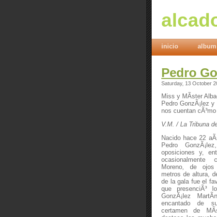
alcad
inicio
album
Pedro Go
Saturday, 13 October 
Miss y MÃ­ster Alba
Pedro GonzÃ¡lez y 
nos cuentan cÃ³mo 
V.M. / La Tribuna d
Nacido hace 22 aÃ
Pedro GonzÃ¡lez
oposiciones y, ent
ocasionalmente 
Moreno, de ojos
metros de altura, 
de la gala fue el fa
que presenciÃ³ lo
GonzÃ¡lez MartÃ
encantado de s
certamen de MÃ­