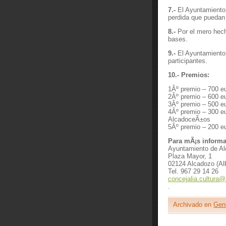
7.-
El Ayuntamiento
perdida que puedan 
8.-
Por el mero hech
bases.
9.-
El Ayuntamiento
participantes.
10.- Premios:
1Âº premio – 700 e
2Âº premio – 600 e
3Âº premio – 500 eu
4Âº premio – 300 e
AlcadoceÃ±os
5Âº premio – 200 eu
Para mÃ¡s informa
Ayuntamiento de A
Plaza Mayor, 1
02124 Alcadozo (Al
Tel. 967 29 14 26
concejalia.cultura
.
Archivado en
Gen