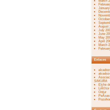
March 
Februar
January
Decemb
Novemb
October
Septem
August 
July 20
June 20
May 20
April 20
March 
Februar
Enlaces
alcadoz
alcadoz
Asociac
SAKURA
Elche de
LiÃ©tor
Ontur
PeÃ±as
Pozoho