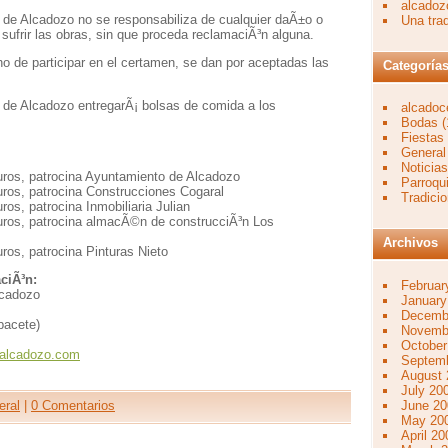
alcadoz
 de Alcadozo no se responsabiliza de cualquier daÃ±o o
Una tra
sufrir las obras, sin que proceda reclamaciÃ³n alguna.
o de participar en el certamen, se dan por aceptadas las
Categoría
 de Alcadozo entregarÃ¡ bolsas de comida a los
alcado
Bodas
(
Fiestas
General
Noticias
uros, patrocina Ayuntamiento de Alcadozo
Parroqu
uros, patrocina Construcciones Cogaral
Tradici
ros, patrocina Inmobiliaria Julian
uros, patrocina almacÃ©n de construcciÃ³n Los
Archivos
ros, patrocina Pinturas Nieto
ciÃ³n:
Februar
lcadozo
January
Decemb
bacete)
Novemb
October
@alcadozo.com
Septem
August 
July 20
June 20
eral
|
0 Comentarios
May 20
April 20