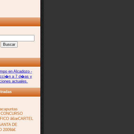
tradas
acapuntas
 CONCURSO
FICO â€œCARTEL
SANTA DE
 2009â€