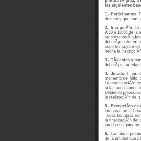
pintura rÃ¡pida, a
las siguientes bas
1.- Participantes:
P
deseen y que cumpl
2.- IncripciÃ³n:
La i
9:30 a 10:30 de la
se presentarÃ¡n los
deberÃ¡n estar en b
soportes cuya med
hecha la inscripciÃ
3.- TÃ©cnica y tem
deberÃ¡ estar relac
4.- Jurado:
El jurad
momento del fallo, 
La organizaciÃ³n ti
si las condiciones c
Debiendo preocupars
la realizaciÃ³n de l
5.- RecepciÃ³n de 
las obras en la Cas
Todas las obras ser
la finalizaciÃ³n del
jurado cualquier pr
6.-
Las obras premi
de la entidad que p