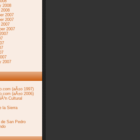
2008
y 2008
 2008
er 2007
er 2007
 2007
ber 2007
2007
07
07
07
07
2007
y 2007
o.com (aÃ±o 1997)
o.com (aÃ±o 2006)
iÃ³n Cultural
 la Sierra
 de San Pedro
ndo