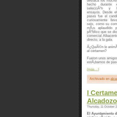
destaca los mucho
hecho durante 
selecciÃ³n y l
ensayos. Desde el 
pases fue el candi
curiosamente lle
seis, como su com
mÃ¡s aplaudido 
pÃºblico que se dio
comercial Albacente
directo, a la gala.
Â¿QuiÃ©n le animÃ
al certamen?
Fueron unos amigos
estÃ¡bamos de paso 
(más…)
Archivado en
alc
I Certam
Alcadozo 
Thursday, 11 October 
El Ayuntamiento d