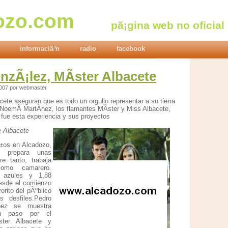
ozo.com
pã¡gina web no oficial
informaciã³n
radio
facebook
nzÃ¡lez, MÃ­ster Albacete
2007 por webmaster
cete aseguran que es todo un orgullo representar a su tierra
NoemÃ­ MartÃ­nez, los flamantes MÃ­ster y Miss Albacete,
fue esta experiencia y sus proyectos
e Albacete
±os en Alcadozo,
, prepara unas
re tanto, trabaja
como camarero.
 azules y 1,88
desde el comienzo
vorito del pÃºblico
s desfiles.Pedro
­nez se muestra
u paso por el
ster Albacete y