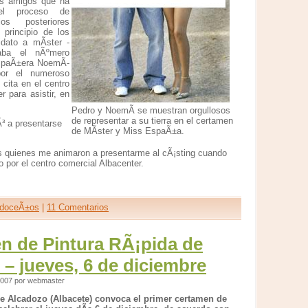
s amigos que ha
el proceso de
os posteriores
principio de los
dato a mÃ­ster -
vaba el nÃºmero
paÃ±era NoemÃ­-
por el numeroso
 cita en el centro
r para asistir, en
Pedro y NoemÃ­ se muestran orgullosos
de representar a su tierra en el certamen
³ a presentarse
de MÃ­ster y Miss EspaÃ±a.
 quienes me animaron a presentarme al cÃ¡sting cuando
por el centro comercial Albacenter.
adoceÃ±os
|
11 Comentarios
en de Pintura RÃ¡pida de
– jueves, 6 de diciembre
2007 por webmaster
e Alcadozo (Albacete) convoca el primer certamen de