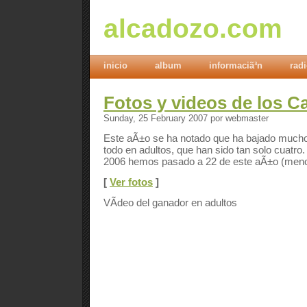
alcadozo.com
inicio
album
informaciã³n
rad
Fotos y videos de los C
Sunday, 25 February 2007 por webmaster
Este aÃ±o se ha notado que ha bajado mucho 
todo en adultos, que han sido tan solo cuatro.
2006 hemos pasado a 22 de este aÃ±o (meno
[
Ver fotos
]
VÃ­deo del ganador en adultos