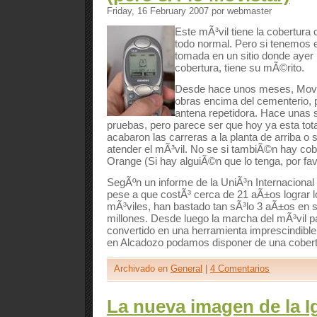
Friday, 16 February 2007 por webmaster
Este mÃ³vil tiene la cobertura 
todo normal. Pero si tenemos e
tomada en un sitio donde ayer 
cobertura, tiene su mÃ©rito.
Desde hace unos meses, Movis
obras encima del cementerio, p
antena repetidora. Hace unas
pruebas, pero parece ser que hoy ya esta tot
acabaron las carreras a la planta de arriba o s
atender el mÃ³vil. No se si tambiÃ©n hay cob
Orange (Si hay alguiÃ©n que lo tenga, por fav
SegÃºn un informe de la UniÃ³n Internaciona
pese a que costÃ³ cerca de 21 aÃ±os lograr l
mÃ³viles, han bastado tan sÃ³lo 3 aÃ±os en 
millones. Desde luego la marcha del mÃ³vil p
convertido en una herramienta imprescindible.
en Alcadozo podamos disponer de una cobert
Archivado en
General
|
4 Comentarios
La nueva imagen de la I