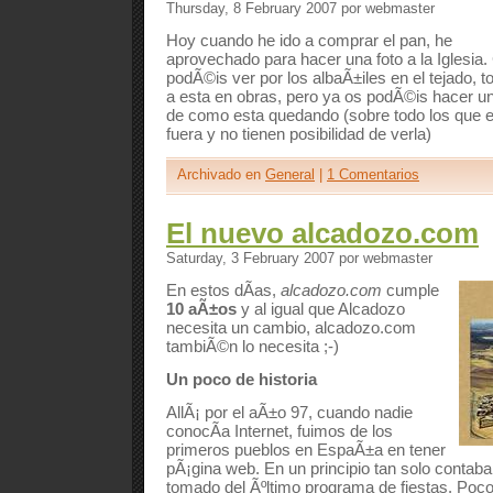
Thursday, 8 February 2007 por webmaster
Hoy cuando he ido a comprar el pan, he
aprovechado para hacer una foto a la Iglesia
podÃ©is ver por los albaÃ±iles en el tejado, 
a esta en obras, pero ya os podÃ©is hacer u
de como esta quedando (sobre todo los que 
fuera y no tienen posibilidad de verla)
Archivado en
General
|
1 Comentarios
El nuevo alcadozo.com
Saturday, 3 February 2007 por webmaster
En estos dÃ­as,
alcadozo.com
cumple
10 aÃ±os
y al igual que Alcadozo
necesita un cambio, alcadozo.com
tambiÃ©n lo necesita ;-)
Un poco de historia
AllÃ¡ por el aÃ±o 97, cuando nadie
conocÃ­a Internet, fuimos de los
primeros pueblos en EspaÃ±a en tener
pÃ¡gina web. En un principio tan solo contaba
tomado del Ãºltimo programa de fiestas. P