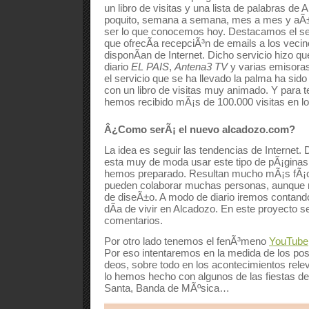
un libro de visitas y una lista de palabras de 
poquito, semana a semana, mes a mes y aÃ±o
ser lo que conocemos hoy. Destacamos el serv
que ofrecÃ­a recepciÃ³n de emails a los vecin
disponÃ­an de Internet. Dicho servicio hizo q
diario
EL PAIS
,
Antena3 TV
y varias emisoras
el servicio que se ha llevado la palma ha sido
con un libro de visitas muy animado. Y para t
hemos recibido mÃ¡s de 100.000 visitas en lo
Â¿Como serÃ¡ el nuevo alcadozo.com?
La idea es seguir las tendencias de Internet
esta muy de moda usar este tipo de pÃ¡ginas
hemos preparado. Resultan mucho mÃ¡s fÃ¡c
pueden colaborar muchas personas, aunque 
de diseÃ±o. A modo de diario iremos contando 
dÃ­a de vivir en Alcadozo. En este proyecto s
comentarios.
Por otro lado tenemos el fenÃ³meno
YouTube
Por eso intentaremos en la medida de los pos
deos, sobre todo en los acontecimientos re
lo hemos hecho con algunos de las fiestas d
Santa, Banda de MÃºsica…