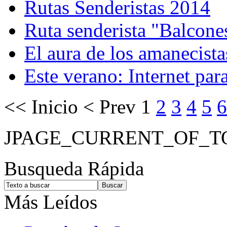
Rutas Senderistas 2014
Ruta senderista "Balcones
El aura de los amanecista
Este verano: Internet par
<<
Inicio
<
Prev
1
2
3
4
5
6
JPAGE_CURRENT_OF_T
Busqueda Rápida
Más Leídos