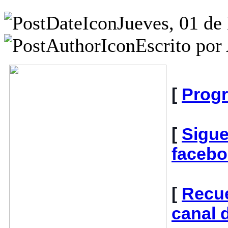
Jueves, 01 de
Escrito por
[
Prog
[
Sigue
faceb
[
Recue
canal 