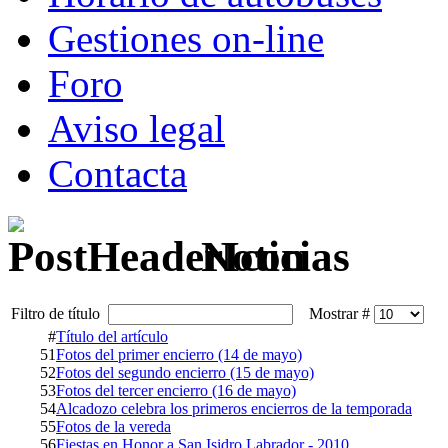
Gestiones on-line
Foro
Aviso legal
Contacta
Noticias
Filtro de título
Mostrar #
#
Título del artículo
51
Fotos del primer encierro (14 de mayo)
52
Fotos del segundo encierro (15 de mayo)
53
Fotos del tercer encierro (16 de mayo)
54
Alcadozo celebra los primeros encierros de la temporada
55
Fotos de la vereda
56
Fiestas en Honor a San Isidro Labrador - 2010