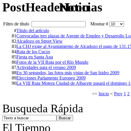
Noticias
Filtro de título
Mostrar #
#
Título del artículo
81
Convocadas tres plazas de Agente de Empleo y Desarrollo 
82
Alcadozo en Street View
83
La CHJ exige al Ayuntamiento de Alcadozo el pago de 131.1
84
Ruta de los Cucos
85
Fiesta en Santa Ana
86
Fotos de la VII Ruta por el Río Mundo
87
Actividades para el verano 2009
88
En 30 segundos, las fotos más vistas de San Isidro 2009
89
Elecciones Parlamento Europeo 2009
90
La VIII Ruta Motera Ciudad de Albacete pasará el domingo 1
<<
Inicio
<
Prev
1
2
Busqueda Rápida
El Tiempo