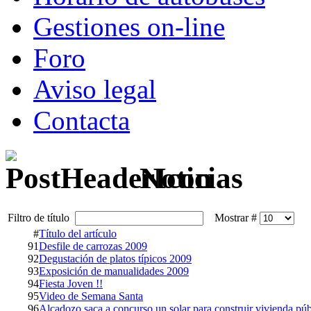
Gestiones on-line
Foro
Aviso legal
Contacta
Noticias
Filtro de título
Mostrar #
#
Título del artículo
91
Desfile de carrozas 2009
92
Degustación de platos típicos 2009
93
Exposición de manualidades 2009
94
Fiesta Joven !!
95
Video de Semana Santa
96
Alcadozo saca a concurso un solar para construir vivienda púb