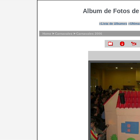
Album de Fotos de
»Lista de álbumes
»Ultima
Home
>
Carnavales
>
Carnavales 2006