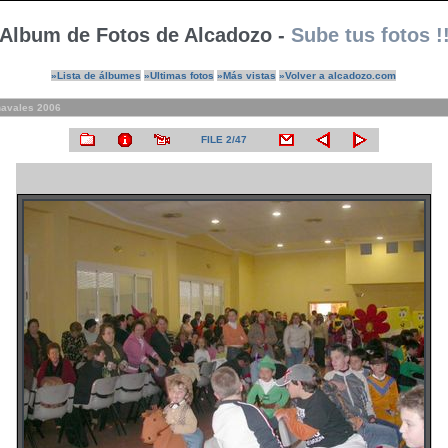
Album de Fotos de Alcadozo -
Sube tus fotos !
»Lista de álbumes
»Ultimas fotos
»Más vistas
»Volver a alcadozo.com
navales 2006
FILE 2/47