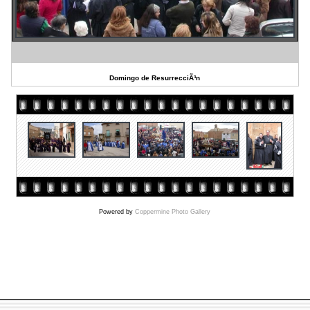
Domingo de ResurrecciÃ³n
Powered by
Coppermine Photo Gallery