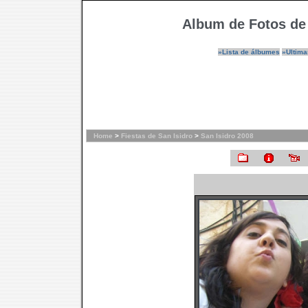
Album de Fotos de
»Lista de álbumes
»Ultima
Home
>
Fiestas de San Isidro
>
San Isidro 2008